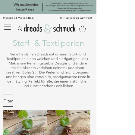
Montag, der 20. Juli, ist unser letzter Versandtag.
Wir machen eine
Bestellungen, die nach diesem Zeitraum eingehen, werden am
Montag, den 10. August, versandt.
kurze Pause!
Die Dreadsets werden ab Montag, dem 31. August, versandt.
Montag ist Versandtag. · Wir versenden weltweit!
Stoff- & Textilperlen
Verleihe deinen Dreads mit unseren Stoff- und 
Textilperlen einen weichen und einzigartigen Look. 
Makramee-Perlen, gewebte Designs und andere 
textile Akzente verleihen deinem Haar einen 
kreativen Boho-Stil. Die Perlen sind leicht, bequem 
und bringen eine verspielte, handgemachte Note in 
dein Styling. Perfekt für alle, die einen natürlichen 
und künstlerischen Look lieben.
Filter