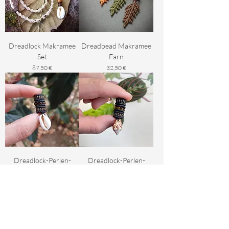
Dreadlock Makramee
Dreadbead Makramee
Set
Farn
Preis
Preis
87,50 €
32,50 €
Dreadlock-Perlen-
Dreadlock-Perlen-
Muschel-Makramee
Muschel-Makramee
Preis
Preis
19,50 €
19,50 €