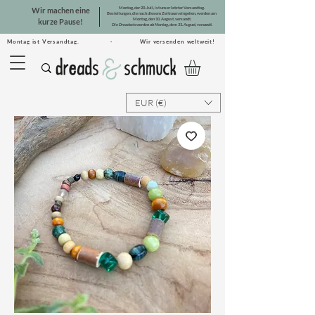
Montag, der 20. Juli, ist unser letzter Versandtag.
Wir machen eine
Bestellungen, die nach diesem Zeitraum eingehen, werden am
Montag, den 10. August, versandt.
kurze Pause!
Die Dreadsets werden ab Montag, dem 31. August, versandt.
Montag ist Versandtag. · Wir versenden weltweit!
EUR (€)