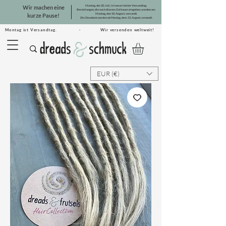
Montag, der 20. Juli, ist unser letzter Versandtag.
Wir machen eine
Bestellungen, die nach diesem Zeitraum eingehen, werden am
Montag, den 10. August, versandt.
kurze Pause!
Die Dreadsets werden ab Montag, dem 31. August, versandt.
Montag ist Versandtag. · Wir versenden weltweit!
EUR (€)