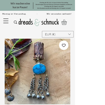
Montag, der 20. Juli, ist unser letzter Versandtag.
Wir machen eine
Bestellungen, die nach diesem Zeitraum eingehen, werden am
Montag, den 10. August, versandt.
kurze Pause!
Die Dreadsets werden ab Montag, dem 31. August, versandt.
Montag ist Versandtag. · Wir versenden weltweit!
EUR (€)