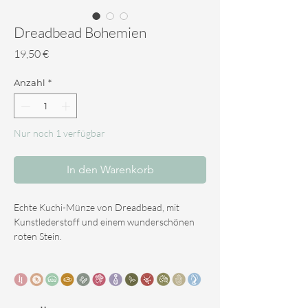
Dreadbead Bohemien
Preis
19,50 €
Anzahl
*
Nur noch 1 verfügbar
In den Warenkorb
Echte Kuchi-Münze von Dreadbead, mit
Kunstlederstoff und einem wunderschönen
roten Stein.
Authentische ethnische Kuchi-Münzen.
Die Münzen sind ein getreues Abbild der
antiken Kunst aus der pakistanisch-
afghanischen Grenzregion, wo dieses