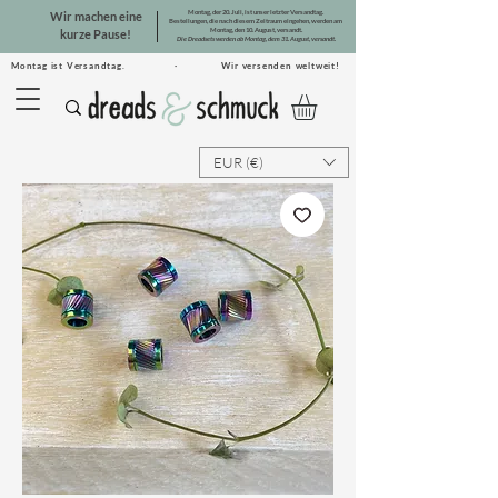
Montag, der 20. Juli, ist unser letzter Versandtag.
Wir machen eine
Bestellungen, die nach diesem Zeitraum eingehen, werden am
Montag, den 10. August, versandt.
kurze Pause!
Die Dreadsets werden ab Montag, dem 31. August, versandt.
Montag ist Versandtag. · Wir versenden weltweit!
EUR (€)