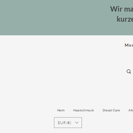
Wir ma
kurz
Mo
Heim
Haarschmuck
Dread Care
Al
EUR (€)