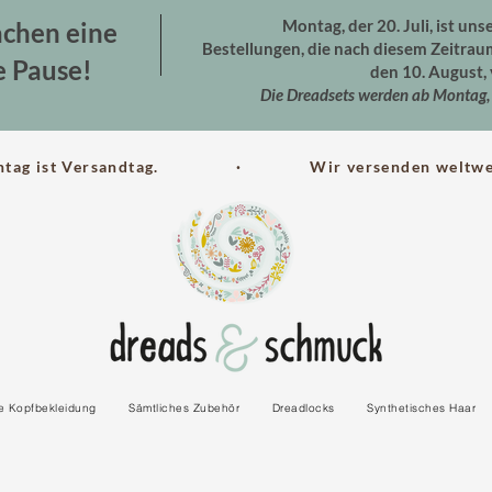
Montag, der 20. Juli, ist uns
chen eine
Bestellungen, die nach diesem Zeitra
e Pause!
den 10. August, 
Die Dreadsets werden ab Montag, 
ntag ist Versandtag. · Wir versenden weltwei
le Kopfbekleidung
Sämtliches Zubehör
Dreadlocks
Synthetisches Haar