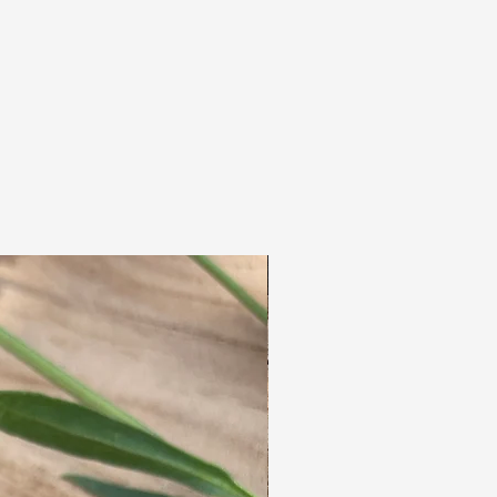
Anhänger mit allen möglichen Perlen.
- Handarbeit: Der gesamte Ring ist
handgefertigt, was ihm eine einzigartige und
persönliche Note verleiht.
Vorteile:
- Originalität: Eine einzigartige Kombination
aus Materialien und Handwerkskunst für
einen markanten Look.
Benutzerfreundlichkeit: Einfach zu
verwenden; stecken Sie einfach ein paar lose
Haare oder Dreadlocks durch den Ring und
schieben Sie den Holzstab hindurch.
- Festigkeit:*Der Ring besteht aus einem
harten Kern, der mit Baumwollgewebe und
verschiedenen Garnen umwickelt ist, was eine
robuste und langlebige Konstruktion
gewährleistet.
Anwendungstipps:
1. Legen Sie den Ring über Ihr Haar oder ein
paar Dreadlocks.
2. Schieben Sie den Holzstab durch den Ring,