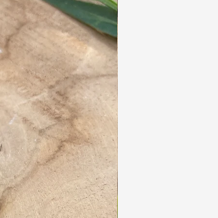
um alles zu sichern.
3. Genießen Sie eine bequeme und stylische
Frisur, die den ganzen Tag hält.
Dieser große, einzigartige Dreadlock-Ring von
Dreads&Frutsels verleiht deiner Frisur einen
Hauch von Kunst und Natur. Perfekt für den
Alltag oder besondere Anlässe – dieser Ring
ist ein Must-have für alle, die einzigartige und
handgefertigte Accessoires lieben. Ergänze
deine Sammlung noch heute mit diesem
wunderschönen Ring und lass dein Haar
glänzen!