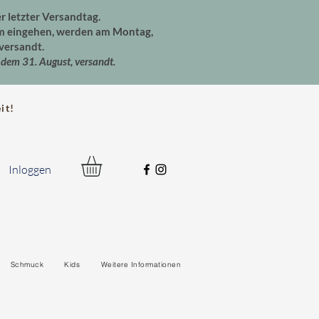
er letzter Versandtag.
um eingehen, werden am Montag,
versandt.
dem 31. August, versandt.
t!
Inloggen
Schmuck
Kids
Weitere Informationen