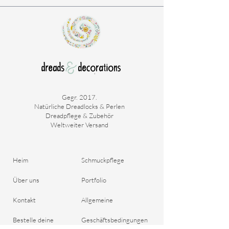
S: Eine kleine Badekappe für die kleinsten
Köpfe von Erwachsenen. Oder Teenagern.
M: Für Dreadlocks bis zu den Schultern.
L: Für Dreadlocks, die über Ihre
Schultern/Rückenmitte reichen.
XL: Für die größten Dreadlock-Büschel.
Gegr. 2017.
Natürliche Dreadlocks & Perlen
Dreadpflege & Zubehör
Weltweiter Versand
Heim
Schmuckpflege
Über uns
Portfolio
Kontakt
Allgemeine
Bestelle deine
Geschäftsbedingungen