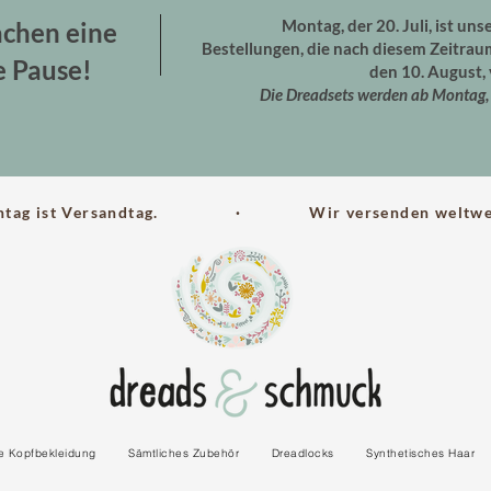
Montag, der 20. Juli, ist uns
chen eine
Bestellungen, die nach diesem Zeitra
e Pause!
den 10. August, 
Die Dreadsets werden ab Montag, 
ntag ist Versandtag. · Wir versenden weltwei
le Kopfbekleidung
Sämtliches Zubehör
Dreadlocks
Synthetisches Haar