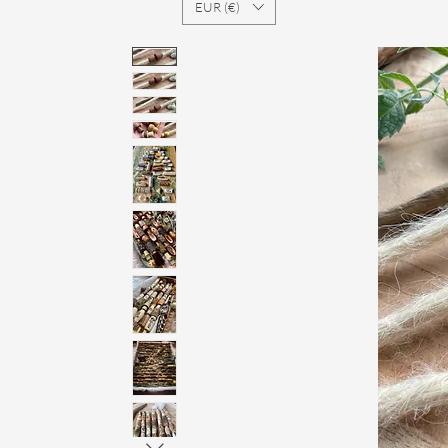
EUR (€)