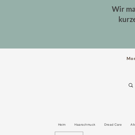
Wir ma
kurz
Mo
Heim
Haarschmuck
Dread Care
Al