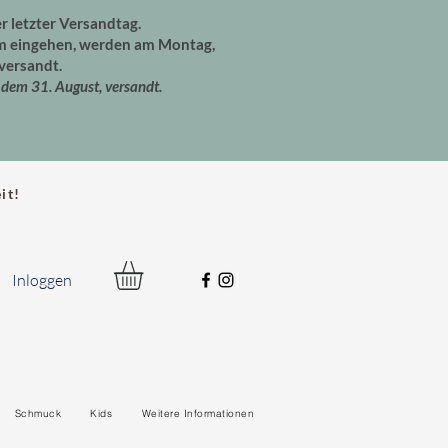
er letzter Versandtag.
um eingehen, werden am Montag,
versandt.
dem 31. August, versandt.
t!
Inloggen
Schmuck
Kids
Weitere Informationen