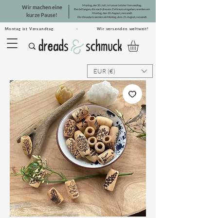
Montag, der 20. Juli, ist unser letzter Versandtag.
Wir machen eine
Bestellungen, die nach diesem Zeitraum eingehen, werden am
Montag, den 10. August, versandt.
kurze Pause!
Die Dreadsets werden ab Montag, dem 31. August, versandt.
Montag ist Versandtag. · Wir versenden weltweit!
EUR (€)