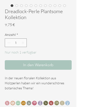
Dreadlock-Perle Plantsome
Kollektion
Preis
9,75 €
Anzahl
*
Nur noch 1 verfügbar
In den Warenkorb
In der neuen floralen Kollektion aus
Holzperlen haben wir ein wunderschönes
botanisches Thema!
Jede Perle ist mit einem botanischen Aufdruck
graviert.
Sehen Sie sich alle an, um herauszufinden,