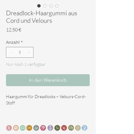
Dreadlock-Haargummi aus
Cord und Velours
Preis
12,50 €
Anzahl
*
Nur noch 1 verfügbar
In den Warenkorb
Haargummi für Dreadlocks – Velours-Cord-
Stoff
Dieses luxuriöse Haargummi von Atelier La
Noot ist aus weichem **Velours-Cord**
gefertigt und eine stilvolle Ergänzung der