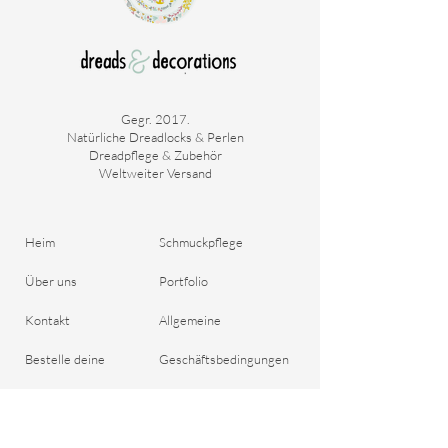
**Abmessungen:**
- Außendurchmesser: 16 cm
- Innendurchmesser: 9 cm
Gegr. 2017.
Natürliche Dreadlocks & Perlen
Dreadpflege & Zubehör
Weltweiter Versand
Verleihen Sie Ihren Dreadlocks mit diesem
wunderschönen Haargummi aus Velours-
Cord einen Hauch von Luxus und Komfort!
Heim
Schmuckpflege
Über uns
Portfolio
Kontakt
Allgemeine
Bestelle deine
Geschäftsbedingungen
Dreadlocks
Versand & Zahlung
Blog
Rückgaberecht