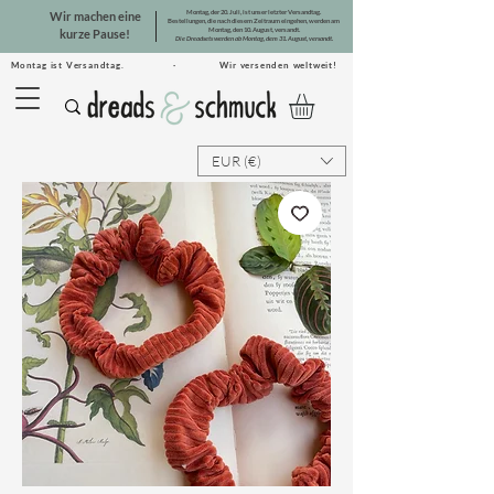
Montag, der 20. Juli, ist unser letzter Versandtag.
Wir machen eine
Bestellungen, die nach diesem Zeitraum eingehen, werden am
Montag, den 10. August, versandt.
kurze Pause!
Die Dreadsets werden ab Montag, dem 31. August, versandt.
Montag ist Versandtag. · Wir versenden weltweit!
EUR (€)