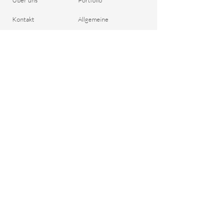
Kontakt
Allgemeine
Bestelle deine
Geschäftsbedingungen
Dreadlocks
Versand & Zahlung
Blog
Rückgaberecht
Geschenkgutschein
Wichtige Fragen
Datenschutzrichtlinie