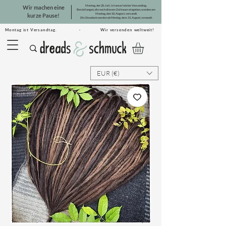
Montag, der 20. Juli, ist unser letzter Versandtag.
Wir machen eine
Bestellungen, die nach diesem Zeitraum eingehen, werden am
Montag, den 10. August, versandt.
kurze Pause!
Die Dreadsets werden ab Montag, dem 31. August, versandt.
Montag ist Versandtag. · Wir versenden weltweit!
EUR (€)