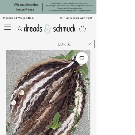
Montag, der 20. Juli, ist unser letzter Versandtag.
Wir machen eine
Bestellungen, die nach diesem Zeitraum eingehen, werden am
Montag, den 10. August, versandt.
kurze Pause!
Die Dreadsets werden ab Montag, dem 31. August, versandt.
Montag ist Versandtag. · Wir versenden weltweit!
EUR (€)