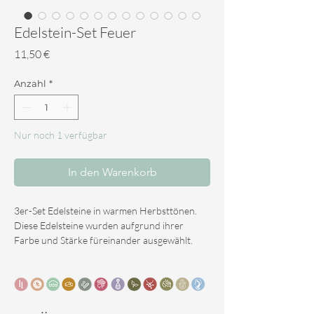
Edelstein-Set Feuer
Preis
11,50 €
Anzahl
*
Nur noch 1 verfügbar
In den Warenkorb
3er-Set Edelsteine in warmen Herbsttönen.
Diese Edelsteine wurden aufgrund ihrer
Farbe und Stärke füreinander ausgewählt.
Dieses Set enthält die folgenden Typen:
- Karneol (Orange)
- Feuerachat (Rot)
- Unakit (Rosa/Grün)