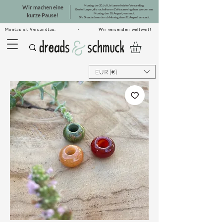
Montag, der 20. Juli, ist unser letzter Versandtag.
Wir machen eine
Bestellungen, die nach diesem Zeitraum eingehen, werden am
Montag, den 10. August, versandt.
kurze Pause!
Die Dreadsets werden ab Montag, dem 31. August, versandt.
Montag ist Versandtag. · Wir versenden weltweit!
EUR (€)