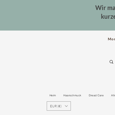
Wir ma
kurz
Mo
Heim
Haarschmuck
Dread Care
Al
EUR (€)