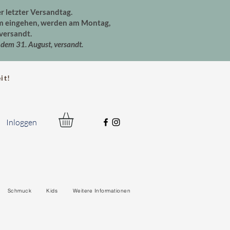
er letzter Versandtag.
um eingehen, werden am Montag,
versandt.
dem 31. August, versandt.
t!
Inloggen
Schmuck
Kids
Weitere Informationen