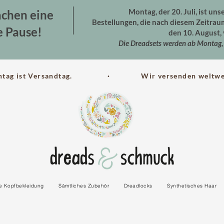
Montag, der 20. Juli, ist uns
chen eine
Bestellungen, die nach diesem Zeitra
e Pause!
den 10. August, 
Die Dreadsets werden ab Montag, 
ntag ist Versandtag. · Wir versenden weltwei
le Kopfbekleidung
Sämtliches Zubehör
Dreadlocks
Synthetisches Haar