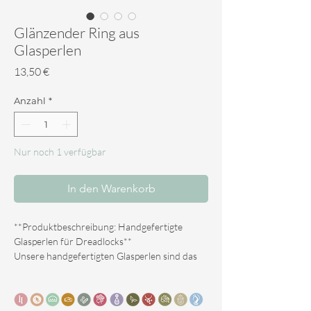
Glänzender Ring aus
Glasperlen
Preis
13,50 €
Anzahl
*
Nur noch 1 verfügbar
In den Warenkorb
**Produktbeschreibung: Handgefertigte
Glasperlen für Dreadlocks**
Unsere handgefertigten Glasperlen sind das
perfekte Accessoire, um Ihren Dreadlocks
einen einzigartigen Look zu verleihen. Jede
Perle wird mit Sorgfalt und Leidenschaft in der