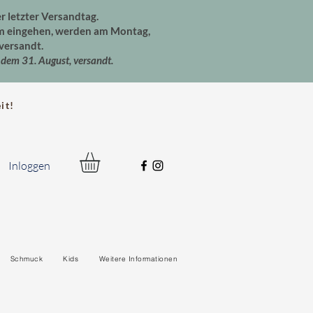
er letzter Versandtag.
um eingehen, werden am Montag,
versandt.
dem 31. August, versandt.
t!
Inloggen
Schmuck
Kids
Weitere Informationen