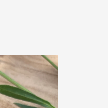
befestigen Sie den Schmuck an einem dünnen
Zopf für einen verspielten und natürlichen
Effekt. Auch in Dreadlocks sieht er
wunderschön aus und verleiht einen
einzigartigen, persönlichen Look.
Kein einziges Schmuckstück fühlt sich massiv
oder schwer an; jedes einzelne ist so
konzipiert, dass es sich leicht, frei und
natürlich mit Ihnen bewegt 🌿