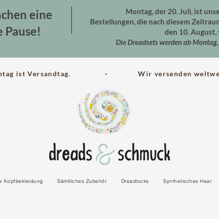
Montag, der 20. Juli, ist uns
chen eine
Bestellungen, die nach diesem Zeitra
e Pause!
den 10. August, 
Die Dreadsets werden ab Montag, 
ntag ist Versandtag. · Wir versenden weltwei
le Kopfbekleidung
Sämtliches Zubehör
Dreadlocks
Synthetisches Haar