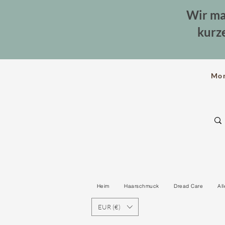
Wir ma
kurz
Mo
Heim
Haarschmuck
Dread Care
Al
EUR (€)