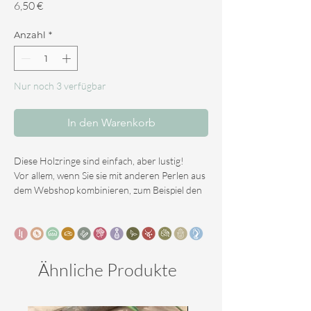
Preis
6,50 €
Anzahl
*
Nur noch 3 verfügbar
In den Warenkorb
Diese Holzringe sind einfach, aber lustig!
Vor allem, wenn Sie sie mit anderen Perlen aus
dem Webshop kombinieren, zum Beispiel den
Edelsteinen.
1 über und unter jedem Edelstein, macht sie
komplett!
Mit einem natürlichen Look können Sie schöne
Atmosphären in Ihren Dreadlocks schaffen.
Ähnliche Produkte
Die Ringe werden pro 10 Stück verkauft.
Die Farbe dieses Sets ist ein natürliches
helleres Braun, es ist jedoch auch in anderen