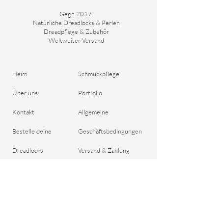
Gegr. 2017.
Natürliche Dreadlocks & Perlen
Dreadpflege & Zubehör
Weltweiter Versand
Heim
Schmuckpflege
Über uns
Portfolio
Kontakt
Allgemeine
Bestelle deine
Geschäftsbedingungen
Dreadlocks
Versand & Zahlung
Blog
Rückgaberecht
Geschenkgutschein
Wichtige Fragen
Datenschutzrichtlinie