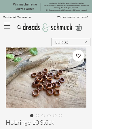
Montag, der 20. Juli, ist unser letzter Versandtag.
Wir machen eine
Bestellungen, die nach diesem Zeitraum eingehen, werden am
Montag, den 10. August, versandt.
kurze Pause!
Die Dreadsets werden ab Montag, dem 31. August, versandt.
Montag ist Versandtag. · Wir versenden weltweit!
EUR (€)
Holzringe 10 Stück