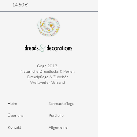
Preis
Preis
14,50 €
14,50 €
Gegr. 2017.
Natürliche Dreadlocks & Perlen
Dreadpflege & Zubehör
Weltweiter Versand
Heim
Schmuckpflege
Über uns
Portfolio
Kontakt
Allgemeine