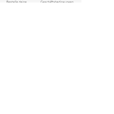
Bestelle deine
Geschäftsbedingungen
Dreadlocks
Versand & Zahlung
Blog
Rückgaberecht
Geschenkgutschein
Wichtige Fragen
Datenschutzrichtlinie