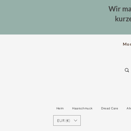
Wir ma
kurz
Mo
Heim
Haarschmuck
Dread Care
Al
EUR (€)