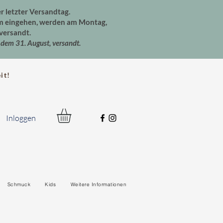
er letzter Versandtag.
um eingehen, werden am Montag,
versandt.
dem 31. August, versandt.
t!
Inloggen
Schmuck
Kids
Weitere Informationen