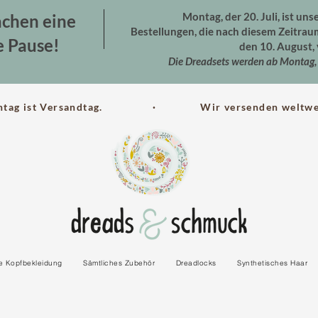
Montag, der 20. Juli, ist uns
chen eine
Bestellungen, die nach diesem Zeitra
e Pause!
den 10. August, 
Die Dreadsets werden ab Montag, 
ntag ist Versandtag. · Wir versenden weltwei
le Kopfbekleidung
Sämtliches Zubehör
Dreadlocks
Synthetisches Haar