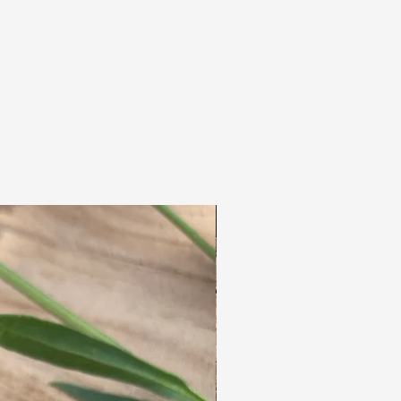
einmal gerade gewickelt und dann mit dem
innovativen Knopfdesign an Ort und Stelle
fixiert.
Die ersten beiden Fotos zeigen genau das
Produkt, das Sie erhalten werden.
die letzten Bilder sind Trageideen.