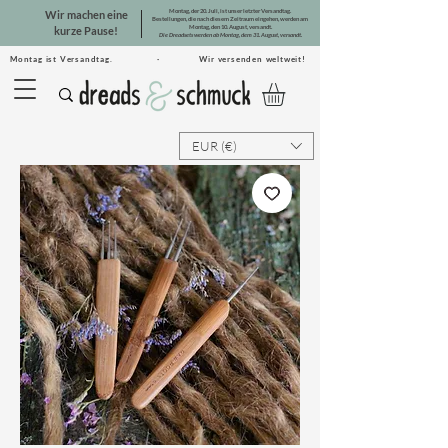
Montag, der 20. Juli, ist unser letzter Versandtag.
Wir machen eine
Bestellungen, die nach diesem Zeitraum eingehen, werden am
Montag, den 10. August, versandt.
kurze Pause!
Die Dreadsets werden ab Montag, dem 31. August, versandt.
Montag ist Versandtag. · Wir versenden weltweit!
EUR (€)