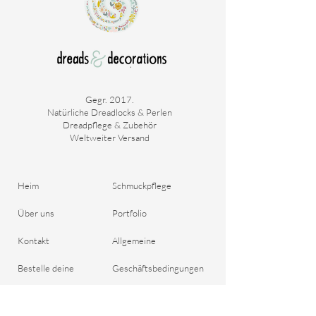
wirst du sehen, dass deine Dreadlocks viel
schneller fertig sind.
Gegr. 2017.
Natürliche Dreadlocks & Perlen
Dreadpflege & Zubehör
Weltweiter Versand
Heim
Schmuckpflege
Über uns
Portfolio
Kontakt
Allgemeine
Bestelle deine
Geschäftsbedingungen
Dreadlocks
Versand & Zahlung