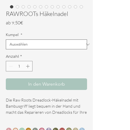
RAWROOTs Häkelnadel
Sale-
ab
9,50€
Preis
Kumpel
*
Anzahl
*
In den Warenkorb
Die Raw Roots Dreadlock-Häkelnadel mit
Bambusgriff liegt bequem in der Hand und
macht das Reparieren von Dreadlocks für Ihre
Gelenke viel angenehmer.
Sie führen die Häkelnadel in einen Dreadlock