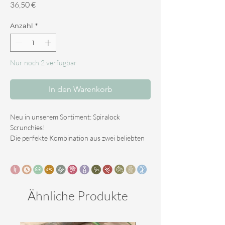
Preis
36,50 €
Anzahl
*
Nur noch 2 verfügbar
In den Warenkorb
Neu in unserem Sortiment: Spiralock
Scrunchies!
Die perfekte Kombination aus zwei beliebten
Dreadlock-Accessoires: der Spirallocke und
dem Haargummi.
Dieses Scrunchie verfügt über einen stabilen
Spiralverschlusskern und ist daher in
verschiedenen Längen erhältlich. Statt eines
Ähnliche Produkte
geschlossenen Gummibandes handelt es sich
um ein langes, flexibles Band, das du
problemlos mehrmals um deinen