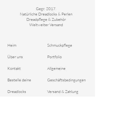
Gegr. 2017.
Natürliche Dreadlocks & Perlen
Dreadpflege & Zubehör
Weltweiter Versand
Heim
Schmuckpflege
Über uns
Portfolio
Kontakt
Allgemeine
Bestelle deine
Geschäftsbedingungen
Dreadlocks
Versand & Zahlung
Blog
Rückgaberecht
Geschenkgutschein
Wichtige Fragen
Datenschutzrichtlinie