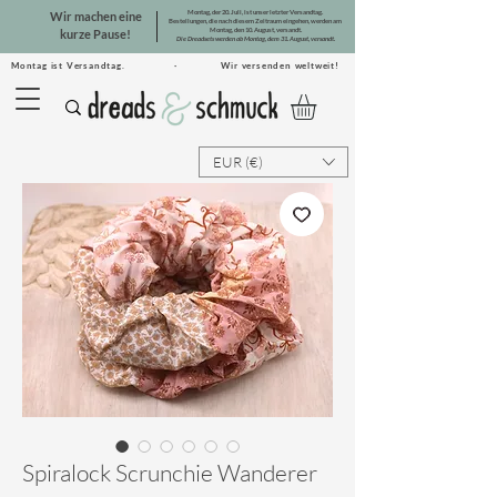
Montag, der 20. Juli, ist unser letzter Versandtag.
Wir machen eine
Bestellungen, die nach diesem Zeitraum eingehen, werden am
Montag, den 10. August, versandt.
kurze Pause!
Die Dreadsets werden ab Montag, dem 31. August, versandt.
Montag ist Versandtag. · Wir versenden weltweit!
EUR (€)
Spiralock Scrunchie Wanderer