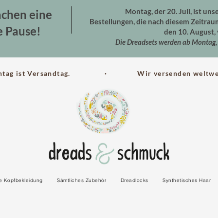
Montag, der 20. Juli, ist uns
chen eine
Bestellungen, die nach diesem Zeitra
e Pause!
den 10. August, 
Die Dreadsets werden ab Montag, 
ntag ist Versandtag. · Wir versenden weltwei
le Kopfbekleidung
Sämtliches Zubehör
Dreadlocks
Synthetisches Haar