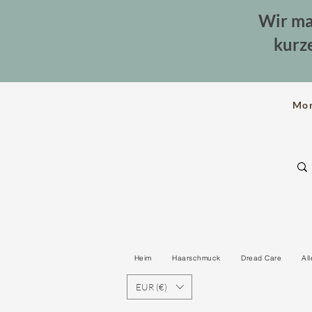
Wir ma
kurz
Mo
Heim
Haarschmuck
Dread Care
Al
EUR (€)