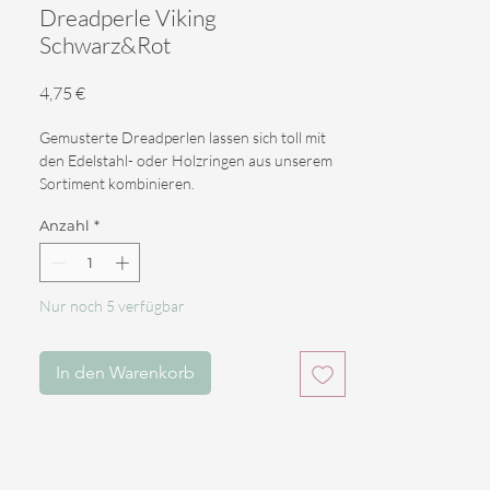
Dreadperle Viking
Schwarz&Rot
Preis
4,75 €
Gemusterte Dreadperlen lassen sich toll mit
den Edelstahl- oder Holzringen aus unserem
Sortiment kombinieren.
Sie passen außerdem perfekt zu den
Anzahl
*
Edelsteinen, die wir in unserem Sortiment
anbieten.
Eine coole Perle im Wikinger-Stil.
Nur noch 5 verfügbar
Material: Edelstahl mit roten Bändern.
Lochgröße: 6mm
Größe: 8*10*10mm
In den Warenkorb
Preis : Pro Stück