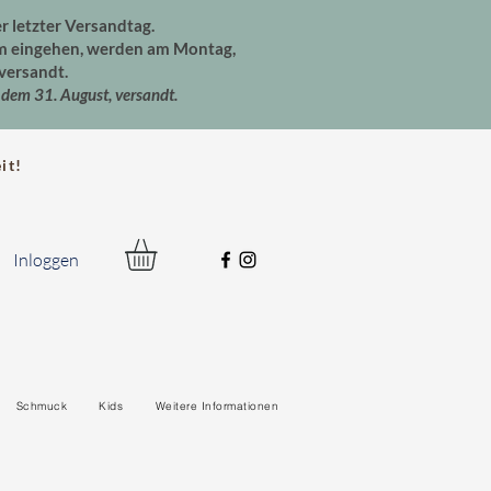
er letzter Versandtag.
um eingehen, werden am Montag,
versandt.
dem 31. August, versandt.
t!
Inloggen
Schmuck
Kids
Weitere Informationen