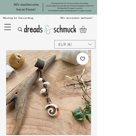
Montag, der 20. Juli, ist unser letzter Versandtag.
Wir machen eine
Bestellungen, die nach diesem Zeitraum eingehen, werden am
Montag, den 10. August, versandt.
kurze Pause!
Die Dreadsets werden ab Montag, dem 31. August, versandt.
Montag ist Versandtag. · Wir versenden weltweit!
EUR (€)