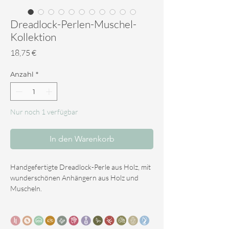
Dreadlock-Perlen-Muschel-
Kollektion
Preis
18,75 €
Anzahl
*
Nur noch 1 verfügbar
In den Warenkorb
Handgefertigte Dreadlock-Perle aus Holz, mit
wunderschönen Anhängern aus Holz und
Muscheln.
Alle Muscheln dieser Kollektion stammen aus
nachhaltiger Gewinnung.
Durchmesser für durchschnittliche