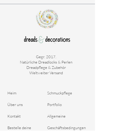
Dekorationsideen.
Wir bieten auch Clip-in-Dreadlocks ohne
Verzierungen in 5 Farben an.
Haben Sie eine bestimmte Perle auf unserer
Website gesehen? Senden Sie uns eine E-Mail
und wir personalisieren Ihr Clip-in-Dreadlock!
Wir haben keine Warteliste für Clip-in-
Dreadlocks.
Diese können daher sofort versendet
Gegr. 2017.
Natürliche Dreadlocks & Perlen
werden.
Dreadpflege & Zubehör
Weltweiter Versand
Heim
Schmuckpflege
Über uns
Portfolio
Kontakt
Allgemeine
Bestelle deine
Geschäftsbedingungen