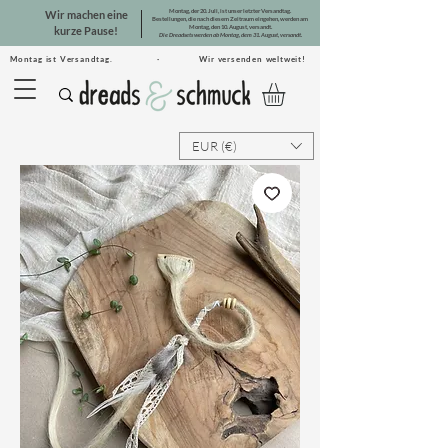
Montag, der 20. Juli, ist unser letzter Versandtag.
Wir machen eine
Bestellungen, die nach diesem Zeitraum eingehen, werden am
Montag, den 10. August, versandt.
kurze Pause!
Die Dreadsets werden ab Montag, dem 31. August, versandt.
Montag ist Versandtag. · Wir versenden weltweit!
EUR (€)