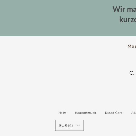
Wir ma
kurz
Mo
Heim
Haarschmuck
Dread Care
Al
EUR (€)