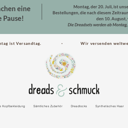
Montag, der 20. Juli, ist uns
chen eine
Bestellungen, die nach diesem Zeitra
e Pause!
den 10. August, 
Die Dreadsets werden ab Montag, 
ntag ist Versandtag. · Wir versenden weltwei
le Kopfbekleidung
Sämtliches Zubehör
Dreadlocks
Synthetisches Haar