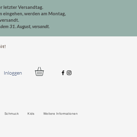
er letzter Versandtag.
um eingehen, werden am Montag,
versandt.
dem 31. August, versandt.
t!
Inloggen
Schmuck
Kids
Weitere Informationen