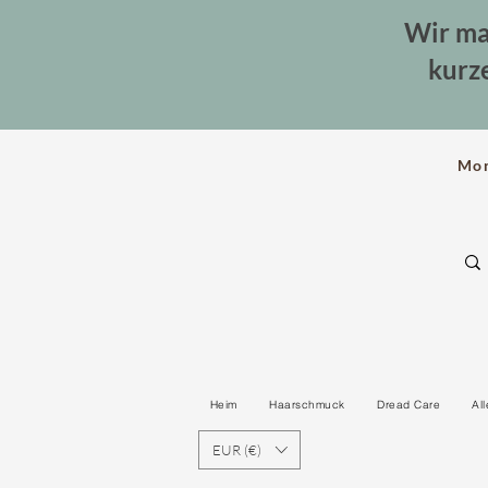
Wir ma
kurz
Mo
Heim
Haarschmuck
Dread Care
Al
EUR (€)