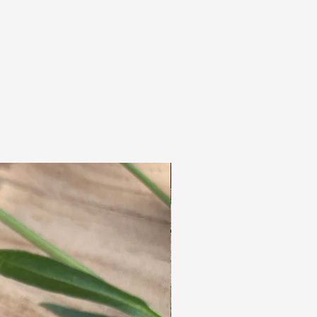
Handumdrehen entfernen.
Auf diese Weise können Sie ganz einfach
entscheiden, ob Sie das Tuch während des
Schlafens drin lassen oder es vor dem
Schlafengehen zum bequemeren Tragen
herausnehmen.
Ich schlafe immer mit meinen Tüchern, bin
aber auch an ein paar Dekorationen gewöhnt
;)
Ein schönes kurzes Tuch von 30 cm.
Die Wraps sind einzigartig.
Von jedem Wrap gibt es nur 1 Stück.