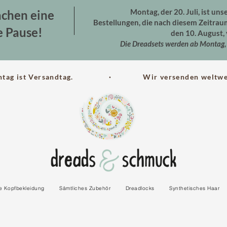
Montag, der 20. Juli, ist uns
chen eine
Bestellungen, die nach diesem Zeitra
e Pause!
den 10. August, 
Die Dreadsets werden ab Montag, 
ntag ist Versandtag. · Wir versenden weltwei
le Kopfbekleidung
Sämtliches Zubehör
Dreadlocks
Synthetisches Haar