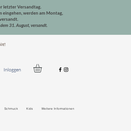
er letzter Versandtag.
um eingehen, werden am Montag,
versandt.
dem 31. August, versandt.
t!
Inloggen
Schmuck
Kids
Weitere Informationen