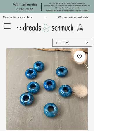
Montag, der 20. Juli, ist unser letzter Versandtag.
Wir machen eine
Bestellungen, die nach diesem Zeitraum eingehen, werden am
Montag, den 10. August, versandt.
kurze Pause!
Die Dreadsets werden ab Montag, dem 31. August, versandt.
Montag ist Versandtag. · Wir versenden weltweit!
EUR (€)