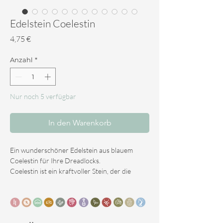
Edelstein Coelestin
Preis
4,75 €
Anzahl
*
Nur noch 5 verfügbar
In den Warenkorb
Ein wunderschöner Edelstein aus blauem
Coelestin für Ihre Dreadlocks.
Coelestin ist ein kraftvoller Stein, der die
spirituelle Entwicklung und Hellsichtigkeit
fördert. Er zieht Wohlstand und Glück an und
hilft Ihnen, Ihrer eigenen Intuition zu
vertrauen.