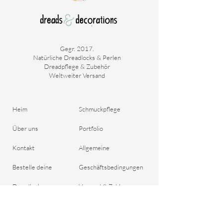
Gegr. 2017.
Natürliche Dreadlocks & Perlen
Dreadpflege & Zubehör
Weltweiter Versand
Heim
Schmuckpflege
Über uns
Portfolio
Kontakt
Allgemeine
Bestelle deine
Geschäftsbedingungen
Dreadlocks
Versand & Zahlung
Blog
Rückgaberecht