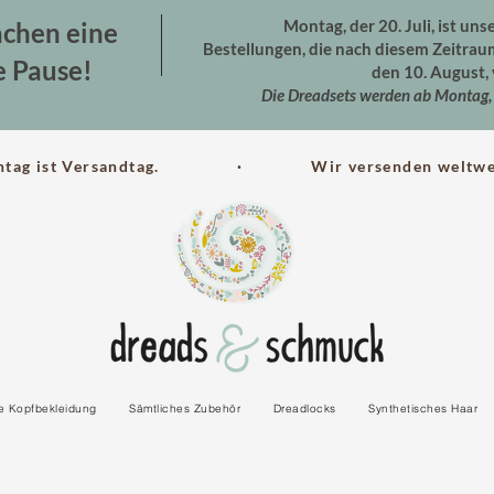
Montag, der 20. Juli, ist uns
chen eine
Bestellungen, die nach diesem Zeitra
e Pause!
den 10. August, 
Die Dreadsets werden ab Montag, 
ntag ist Versandtag. · Wir versenden weltwei
le Kopfbekleidung
Sämtliches Zubehör
Dreadlocks
Synthetisches Haar