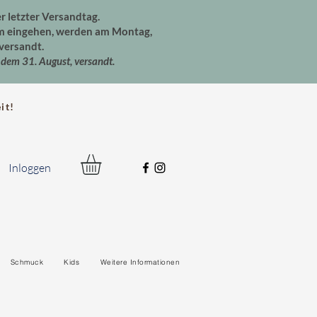
er letzter Versandtag.
um eingehen, werden am Montag,
versandt.
dem 31. August, versandt.
t!
Inloggen
Schmuck
Kids
Weitere Informationen