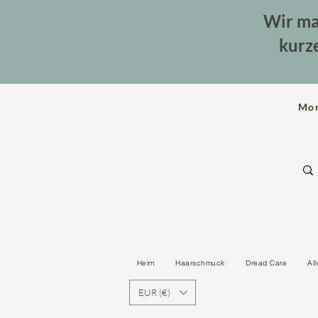
Wir ma
kurz
Mo
Heim
Haarschmuck
Dread Care
Al
EUR (€)