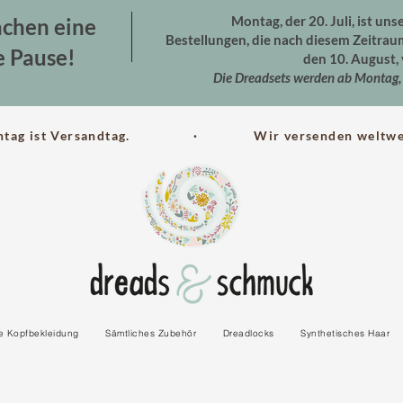
Montag, der 20. Juli, ist uns
chen eine
Bestellungen, die nach diesem Zeitra
e Pause!
den 10. August, 
Die Dreadsets werden ab Montag, 
ntag ist Versandtag. · Wir versenden weltwei
le Kopfbekleidung
Sämtliches Zubehör
Dreadlocks
Synthetisches Haar