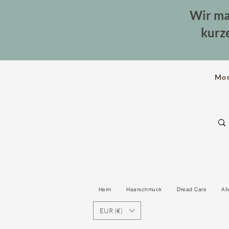
Wir ma
kurz
Mo
Heim
Haarschmuck
Dread Care
Al
EUR (€)