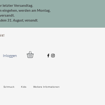
er letzter Versandtag.
um eingehen, werden am Montag,
versandt.
dem 31. August, versandt.
t!
Inloggen
Schmuck
Kids
Weitere Informationen