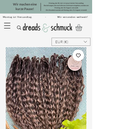
Montag, der 20. Juli, ist unser letzter Versandtag.
Wir machen eine
Bestellungen, die nach diesem Zeitraum eingehen, werden am
Montag, den 10. August, versandt.
kurze Pause!
Die Dreadsets werden ab Montag, dem 31. August, versandt.
Montag ist Versandtag. · Wir versenden weltweit!
EUR (€)