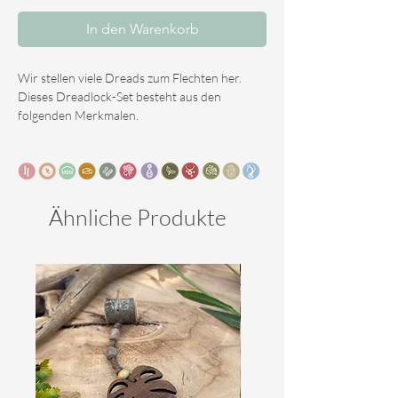
In den Warenkorb
Wir stellen viele Dreads zum Flechten her.
Dieses Dreadlock-Set besteht aus den
folgenden Merkmalen.
Farbe: Braun und etwas grau
Verwendung: Dreadlocks mit einem Ende (SE) oder
Dreadlocks mit zwei Enden (DE).
Die Länge dieses Sets beträgt 55 cm.
Auswahlnummer:
Ähnliche Produkte
- Voller Kopf: 60 SE (zum Flechten oder Füllen
des gesamten Kopfes)
- Teilstücke: 30 SE (zum Auffüllen Ihrer echten
Dreadlocks oder zum Flechten eines halben
Kopfes)
- Nachbessern: 10 SE (für einen subtilen,
lustigen Füller Ihres losen Haares oder echter
Dreadlocks)
- Voller Kopf: 60 DE (zum Flechten oder Füllen
des gesamten Kopfes)