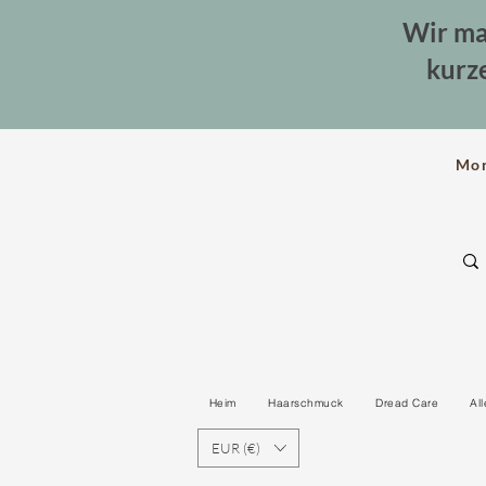
Wir ma
kurz
Mo
Heim
Haarschmuck
Dread Care
Al
EUR (€)