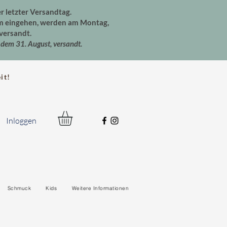
er letzter Versandtag.
um eingehen, werden am Montag,
versandt.
dem 31. August, versandt.
t!
Inloggen
Schmuck
Kids
Weitere Informationen