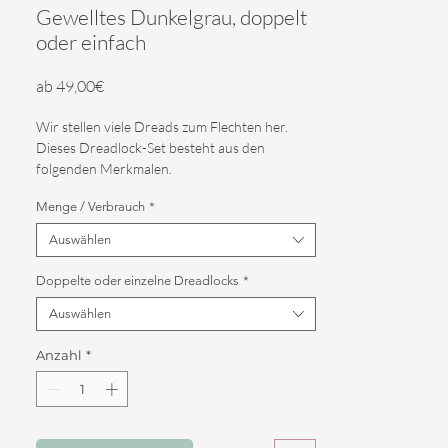
Gewelltes Dunkelgrau, doppelt
oder einfach
Sale-
ab
49,00€
Preis
Wir stellen viele Dreads zum Flechten her.
Dieses Dreadlock-Set besteht aus den
folgenden Merkmalen.
Farbe: Dunkelgrau
Menge / Verbrauch
*
Verwendung: Dreadlocks mit einem (SE) oder
doppeltem (DE) Ende. Ihre Wahl.
Auswählen
Die Länge dieses Sets beträgt 55 cm.
Auswahlnummer:
Doppelte oder einzelne Dreadlocks
*
- Voller Kopf: 60 SE (zum Flechten oder Füllen
Auswählen
des gesamten Kopfes)
- Teilstücke: 30 SE (zum Auffüllen Ihrer echten
Anzahl
*
Dreadlocks oder zum Flechten eines halben
Kopfes)
- Nachbessern: 10 SE (für einen subtilen,
lustigen Füller Ihres losen Haares oder echter
Dreadlocks)