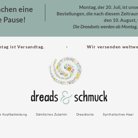
Montag, der 20. Juli, ist uns
chen eine
Bestellungen, die nach diesem Zeitra
e Pause!
den 10. August, 
Die Dreadsets werden ab Montag, 
ntag ist Versandtag. · Wir versenden weltwei
le Kopfbekleidung
Sämtliches Zubehör
Dreadlocks
Synthetisches Haar