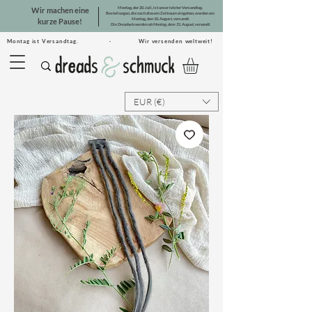
Montag, der 20. Juli, ist unser letzter Versandtag.
Wir machen eine
Bestellungen, die nach diesem Zeitraum eingehen, werden am
Montag, den 10. August, versandt.
kurze Pause!
Die Dreadsets werden ab Montag, dem 31. August, versandt.
Montag ist Versandtag. · Wir versenden weltweit!
EUR (€)