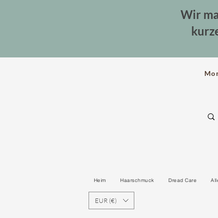
Wir ma
kurz
Mo
Heim
Haarschmuck
Dread Care
Al
EUR (€)