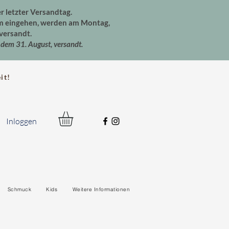
er letzter Versandtag.
um eingehen, werden am Montag,
versandt.
dem 31. August, versandt.
t!
Inloggen
Schmuck
Kids
Weitere Informationen