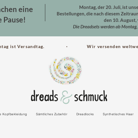
Montag, der 20. Juli, ist uns
chen eine
Bestellungen, die nach diesem Zeitra
e Pause!
den 10. August, 
Die Dreadsets werden ab Montag, 
ntag ist Versandtag. · Wir versenden weltwei
le Kopfbekleidung
Sämtliches Zubehör
Dreadlocks
Synthetisches Haar