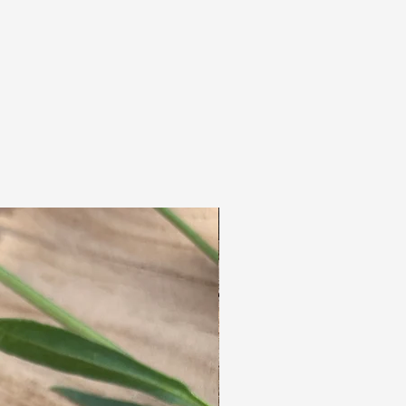
An den Enden bleiben schöne, weiche, lose
Haare für ein natürliches Finish.
Aber sind sie trotzdem ein bisschen zu lang?
Anschließend können Sie eine lose
Haarsträhne ganz einfach schräg
abschneiden.
Sehen Sie sich das letzte Video an, um zu
erfahren, wie Sie die Dreads einclipsen.
Die letzten Bilder zeigen Trage- und
Dekorationsideen.
Wir bieten auch Clip-in-Dreadlocks ohne
Verzierungen in 5 Farben an.
Haben Sie eine bestimmte Perle auf unserer
Website gesehen? Senden Sie uns eine E-Mail
und wir personalisieren Ihr Clip-in-Dreadlock!
Wir haben keine Warteliste für Clip-in-
Dreadlocks.
Diese können daher sofort versendet
werden.