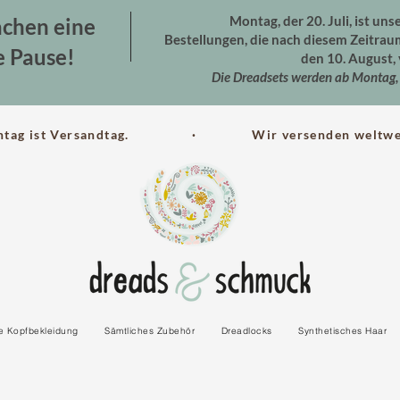
Montag, der 20. Juli, ist uns
chen eine
Bestellungen, die nach diesem Zeitra
e Pause!
den 10. August, 
Die Dreadsets werden ab Montag, 
ntag ist Versandtag. · Wir versenden weltwei
le Kopfbekleidung
Sämtliches Zubehör
Dreadlocks
Synthetisches Haar