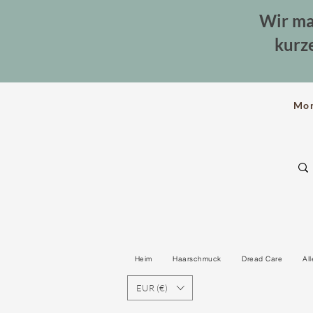
Wir ma
kurz
Mo
Heim
Haarschmuck
Dread Care
Al
EUR (€)