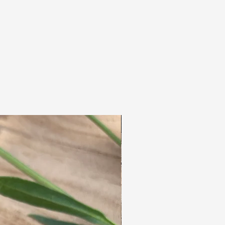
Haare für ein natürliches Finish.
Aber sind sie immer noch ein bisschen zu lang?
Anschließend können Sie eine lose
Haarsträhne ganz einfach schräg
abschneiden.
Sehen Sie sich das letzte Video an, um zu
erfahren, wie Sie die Dreads einclipsen.
Die letzten Bilder zeigen Trage- und
Dekorationsideen.
Wir bieten auch Clip-in-Dreadlocks ohne
Verzierungen in 5 Farben an.
Haben Sie eine bestimmte Perle auf unserer
Website gesehen? Senden Sie uns eine E-Mail
und wir personalisieren Ihr Clip-in-Dreadlock!
Wir haben keine Warteliste für Clip-in-
Dreadlocks.
Diese können daher sofort versendet
werden.