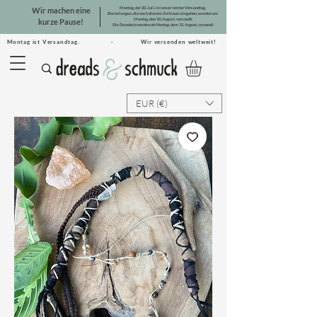
Montag, der 20. Juli, ist unser letzter Versandtag.
Wir machen eine
Bestellungen, die nach diesem Zeitraum eingehen, werden am
Montag, den 10. August, versandt.
kurze Pause!
Die Dreadsets werden ab Montag, dem 31. August, versandt.
Montag ist Versandtag. · Wir versenden weltweit!
EUR (€)