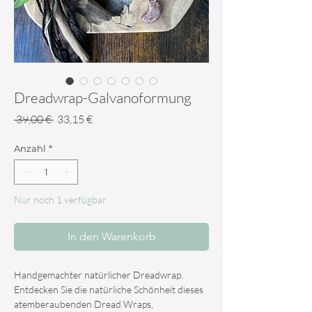
Dreadwrap-Galvanoformung
Standardpreis
Sale-
 39,00 € 
33,15 €
Preis
Anzahl
*
Nur noch 1 verfügbar
In den Warenkorb
Handgemachter natürlicher Dreadwrap.
Entdecken Sie die natürliche Schönheit dieses
atemberaubenden Dread Wraps,