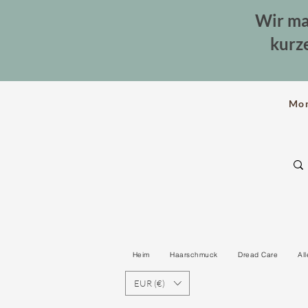
Wir ma
kurz
Mo
Heim
Haarschmuck
Dread Care
Al
EUR (€)