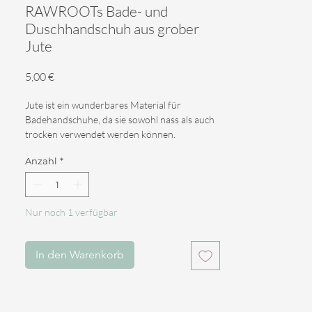
RAWROOTs Bade- und
Duschhandschuh aus grober
Jute
Preis
5,00 €
Jute ist ein wunderbares Material für
Badehandschuhe, da sie sowohl nass als auch
trocken verwendet werden können.
Jute bietet eine gute raue Scheueroberfläche,
Anzahl
*
ohne die Haut zu schädigen.
Auf trockener Haut können sie wie eine
Trockenbürste verwendet werden, um
abgestorbene Hautzellen zu entfernen und
Nur noch 1 verfügbar
die Durchblutung anzuregen.
Auch die feuchte Anwendung ist ein Genuss.
In diesem Zustand ist es weniger aggressiv zur
In den Warenkorb
Haut, hinterlässt sie aber glatt und weich.
Vergessen Sie nicht, es nach dem Gebrauch
zum Trocknen aufzuhängen.
Unser Badehandschuh aus natürlicher Jute