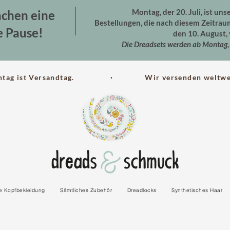
Montag, der 20. Juli, ist uns
chen eine
Bestellungen, die nach diesem Zeitra
e Pause!
den 10. August, 
Die Dreadsets werden ab Montag, 
ntag ist Versandtag. · Wir versenden weltwei
le Kopfbekleidung
Sämtliches Zubehör
Dreadlocks
Synthetisches Haar