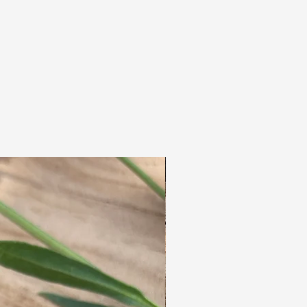
macht Ihre Haut weich und erfrischt.
Regt die Durchblutung der Haut an und lässt
sie glatter aussehen.