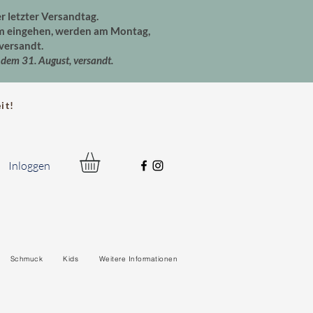
er letzter Versandtag.
um eingehen, werden am Montag,
versandt.
dem 31. August, versandt.
t!
Inloggen
Schmuck
Kids
Weitere Informationen