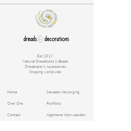
volwassen hoofden. Of tieners.
M: Voor dreadlocks tot aan je schouders.
L : Voor dreadlocks tot over je schouders/
halverwege de rug .
XL : Voor de grootste bossen dreadlocks.
Est 2017.
Natural Dreadlocks & Beads
Dreadcare & Accessories
Shipping worldwide ​
Home
Sieraden Verzorging
Over Ons
Portfolio
Contact
Algemene Voorwaarden
Bestel je Dreads
Verzend & Betaal