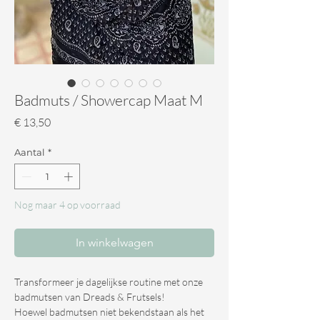
Badmuts / Showercap Maat M
Prijs
€ 13,50
Aantal
*
Nog maar 4 op voorraad
In winkelwagen
Transformeer je dagelijkse routine met onze
badmutsen van Dreads & Frutsels!
Hoewel badmutsen niet bekendstaan als het