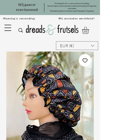
Maandag 20 Juli is onze laatste verzenddag.
Wij gaan er
Bestellingen na deze periode worden op Maandag 10 Augustus
verzonden.
even tussenuit
*Dreadsets worden verzonden vanaf Maandag 31 Augustus.
Maandag is verzenddag Wij verzenden wereldwijd!
EUR (€)