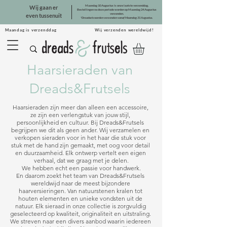
Maandag 10 Augustus is onze laatste verzenddag.
Wij gaan er
Bestellingen na deze periode worden op Maandag 24 Augustus
verzonden.
even tussenuit
*Dreadsets worden verzonden vanaf Maandag 31 Augustus.
Maandag is verzenddag Wij verzenden wereldwijd!
Haarsieraden van
Dreads&Frutsels
Haarsieraden zijn meer dan alleen een accessoire, 
ze zijn een verlengstuk van jouw stijl, 
persoonlijkheid en cultuur. Bij Dreads&Frutsels 
begrijpen we dit als geen ander. Wij verzamelen en 
verkopen sieraden voor in het haar die stuk voor 
stuk met de hand zijn gemaakt, met oog voor detail 
en duurzaamheid. Elk ontwerp vertelt een eigen 
verhaal, dat we graag met je delen.

We hebben echt een passie voor handwerk.

En daarom zoekt het team van Dreads&Frutsels 
wereldwijd naar de meest bijzondere 
haarversieringen. Van natuurstenen kralen tot 
houten elementen en unieke vondsten uit de 
natuur. Elk sieraad in onze collectie is zorgvuldig 
geselecteerd op kwaliteit, originaliteit en uitstraling. 
We streven naar een divers aanbod waarin iedereen 