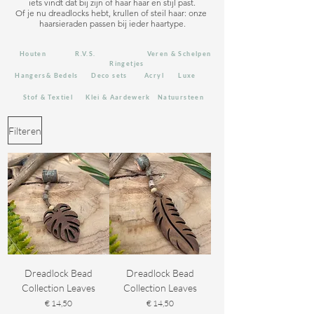
iets vindt dat bij zijn of haar haar en stijl past.

Of je nu dreadlocks hebt, krullen of steil haar: onze 
haarsieraden passen bij ieder haartype.
Houten
R.V.S.
Veren & Schelpen
Ringetjes
Hangers& Bedels
Deco sets
Acryl
Luxe
Stof & Textiel
Klei & Aardewerk
Natuursteen
Filteren
Dreadlock Bead
Dreadlock Bead
Collection Leaves
Collection Leaves
Prijs
Prijs
€ 14,50
€ 14,50