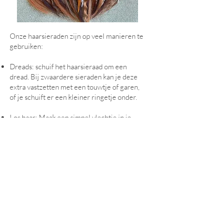
Onze haarsieraden zijn op veel manieren te
gebruiken:
Dreads: schuif het haarsieraad om een
dread. Bij zwaardere sieraden kan je deze
extra vastzetten met een touwtje of garen,
of je schuift er een kleiner ringetje onder.
Los haar: Maak een simpel vlechtje in je
haar, en schuif het haarsierraad en net zo
gemakkelijk overheen als dat je een
dreadlock hebt.
Extra stevig? Gebruik een ringetje of stukje
garen om het vast te zetten.
Onderhoud je haarsieraden met de juiste
zorg zodat ze lang mooi blijven.
De volgende dingen zijn daarbij erg