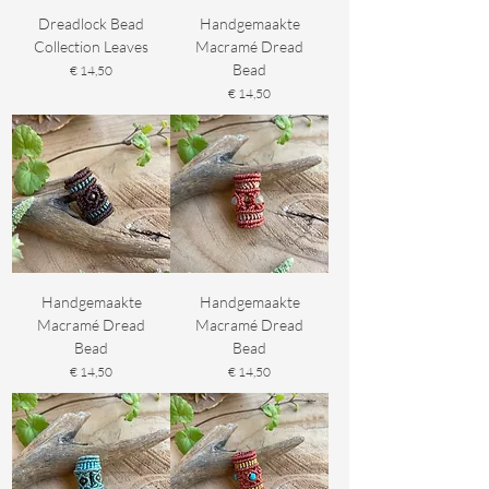
Dreadlock Bead
Handgemaakte
Collection Leaves
Macramé Dread
Bead
Prijs
€ 14,50
Prijs
€ 14,50
Handgemaakte
Handgemaakte
Macramé Dread
Macramé Dread
Bead
Bead
Prijs
Prijs
€ 14,50
€ 14,50