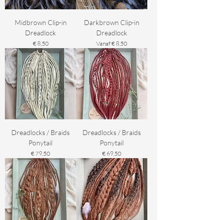
Midbrown Clip-in
Darkbrown Clip-in
Dreadlock
Dreadlock
Prijs
Verkoopprijs
€ 8,50
Vanaf
€ 8,50
Dreadlocks / Braids
Dreadlocks / Braids
Ponytail
Ponytail
Prijs
Prijs
€ 79,50
€ 69,50