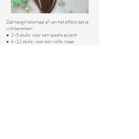
Dat hangt helemaal af van het effect dat je
wilt bereiken:
● 2–5 stuks: voor een speels accent
● 6–12 stuks: voor een volle, maar
natuurlijke look
● 13–20+ stuks: voor een indrukwekkend
volle bos dreads
Veel mensen starten met een paar clip
dreads om te kijken hoe het staat. Later
voegen ze meer toe of combineren ze
verschillende kleuren en lengtes.
Laat iets op maat maken
Wil je een unieke set die niemand anders
heeft? We maken ook maatwerk clip-in
dreads, volledig afgestemd op jouw stijl.
Je kunt zelf de kleuren, lengte en afwerking
kiezen.