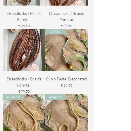
Dreadlocks / Braids
Dreadlocks / Braids
Ponytail
Ponytail
Prijs
Prijs
€ 69,50
€ 89,50
40/45cm
Dreadlocks / Braids
Clipin Pastel Decorated
Ponytail
Prijs
€ 16,50
Prijs
€ 79,50
40/45cm
40/45cm