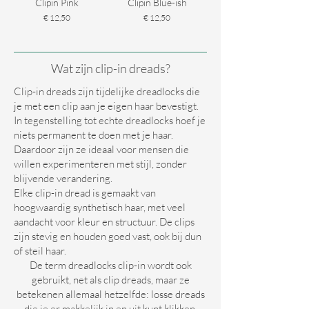
Clipin Pink
Clipin Blue-ish
Prijs
Prijs
€ 12,50
€ 12,50
Wat zijn clip-in dreads?
Clip-in dreads zijn tijdelijke dreadlocks die
je met een clip aan je eigen haar bevestigt.
In tegenstelling tot echte dreadlocks hoef je
niets permanent te doen met je haar.
Daardoor zijn ze ideaal voor mensen die
willen experimenteren met stijl, zonder
blijvende verandering.
Elke clip-in dread is gemaakt van
hoogwaardig synthetisch haar, met veel
aandacht voor kleur en structuur. De clips
zijn stevig en houden goed vast, ook bij dun
of steil haar.
De term dreadlocks clip-in wordt ook
gebruikt, net als clip dreads, maar ze
betekenen allemaal hetzelfde: losse dreads
die je er makkelijk in en uit kunt klikken.