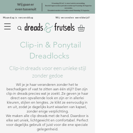
Maandag 20 Juli is onze laatste verzenddag.
Wij gaan er
Bestellingen na deze periode worden op Maandag 10 Augustus
verzonden.
even tussenuit
*Dreadsets worden verzonden vanaf Maandag 31 Augustus.
Maandag is verzenddag Wij verzenden wereldwijd!
Clip-in & Ponytail
Dreadlocks
Clip-in dreads voor een unieke stijl
zonder gedoe
Wil je je haar veranderen zonder het te 
beschadigen of vast te zitten aan één stijl? Dan zijn 
clip-in dreads precies wat je zoekt. Ze geven je haar 
direct een opvallende look en zijn er in allerlei 
kleuren, stijlen en lengtes. Je klikt ze eenvoudig in 
en uit, zodat je dagelijks kunt wisselen van kapsel, 
zonder enige verplichting.

We maken alle clip dreads met de hand. Daardoor is 
elke set uniek, lichtgewicht en comfortabel. Perfect 
voor dagelijks gebruik of juist voor die ene speciale 
gelegenheid.