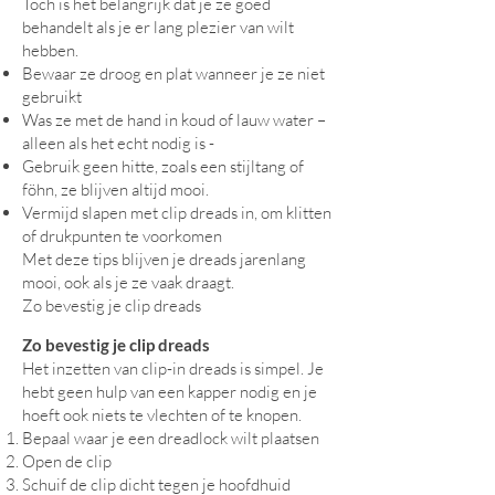
Toch is het belangrijk dat je ze goed
behandelt als je er lang plezier van wilt
hebben.
Bewaar ze droog en plat wanneer je ze niet
gebruikt
Was ze met de hand in koud of lauw water –
alleen als het echt nodig is -
Gebruik geen hitte, zoals een stijltang of
föhn, ze blijven altijd mooi.
Vermijd slapen met clip dreads in, om klitten
of drukpunten te voorkomen
Met deze tips blijven je dreads jarenlang
mooi, ook als je ze vaak draagt.
Zo bevestig je clip dreads
Zo bevestig je clip dreads
Het inzetten van clip-in dreads is simpel. Je
hebt geen hulp van een kapper nodig en je
hoeft ook niets te vlechten of te knopen.
Bepaal waar je een dreadlock wilt plaatsen
Open de clip
Schuif de clip dicht tegen je hoofdhuid