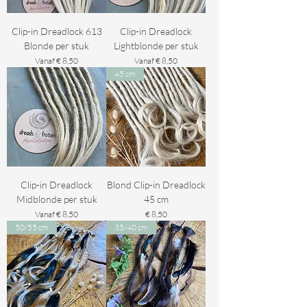
Clip-in Dreadlock 613
Clip-in Dreadlock
Blonde per stuk
Lightblonde per stuk
Verkoopprijs
Verkoopprijs
Vanaf
€ 8,50
Vanaf
€ 8,50
45 cm
Clip-in Dreadlock
Blond Clip-in Dreadlock
Midblonde per stuk
45 cm
Verkoopprijs
Prijs
Vanaf
€ 8,50
€ 8,50
50/55 cm
35/40 cm