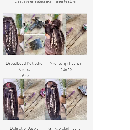
creatieve en natuurlijke manier te stylen.
Dreadbead Keltische
Aventurijn haarpin
Knoop
Prijs
€ 36,50
Prijs
€ 6,50
Dalmatier Jaspis
Ginkgo blad haarpin