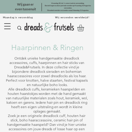
Maandag 20 Juli is onze laatste verzenddag.
Wij gaan er
Bestellingen na deze periode worden op Maandag 10 Augustus
verzonden.
even tussenuit
*Dreadsets worden verzonden vanaf Maandag 31 Augustus.
Maandag is verzenddag Wij verzenden wereldwijd!
Haarpinnen & Ringen
Ontdek unieke handgemaakte dreadlock 
accessoires, cuffs, haarpinnen en hair sticks van 
Dreads&Frutsels. In deze collectie vind je 
bijzondere dreadlock sieraden en bohemian 
haaraccessoires voor zowel dreadlocks als los haar. 
Perfect voor knotten, halve staarten, festival kapsels 
en natuurlijke boho looks.

Alle dreadlock cuffs, keramieken haarspelden en 
houten haarstokjes worden met de hand gemaakt 
van natuurlijke materialen zoals hout, keramiek, wol, 
katoen en garens. Iedere hair pin en dreadlock ring 
heeft een eigen uitstraling en wordt in kleine 
oplages gemaakt.

Zoek je een originele dreadlock cuff, houten hair 
stick, boho haaraccessoire, ceramic hair pin of 
handgemaakte haarspeld? Dan vind je hier unieke 
accessoires om jouw dreads of losse haar op een 