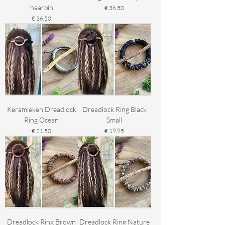
haarpin
Prijs
€ 36,50
Prijs
€ 36,50
Keramieken Dreadlock
Dreadlock Ring Black
Ring Ocean
Small
Prijs
Prijs
€ 21,50
€ 19,95
Dreadlock Ring Brown
Dreadlock Ring Nature