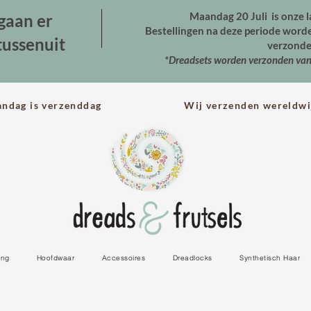
Maandag 20 Juli is onze l
gaan er
Bestellingen na deze periode wor
tussenuit
verzonde
*Dreadsets worden verzonden va
andag is verzenddag Wij verzenden wereldwi
ing
Hoofdwaar
Accessoires
Dreadlocks
Synthetisch Haar