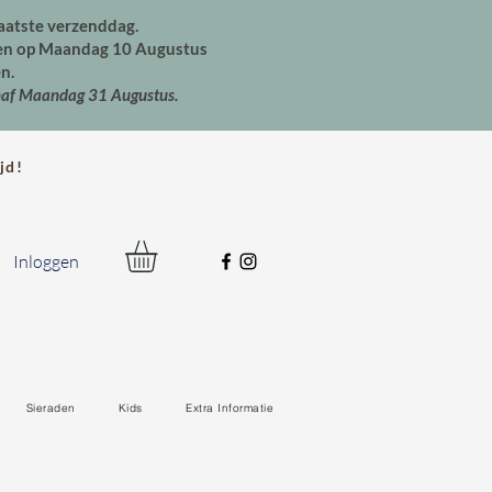
aatste verzenddag.
den op Maandag 10 Augustus
n.
naf Maandag 31 Augustus.
jd!
Inloggen
Sieraden
Kids
Extra Informatie