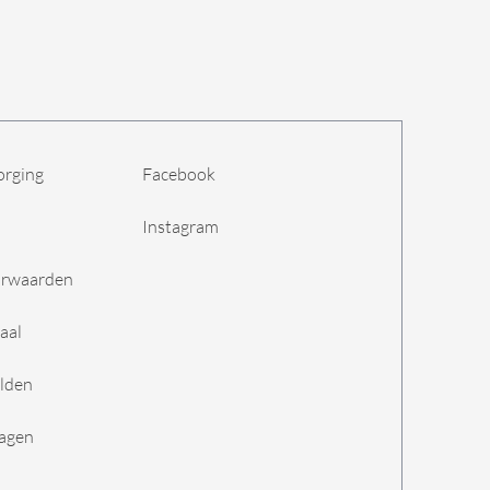
orging
Facebook
Instagram
orwaarden
aal
lden
ragen