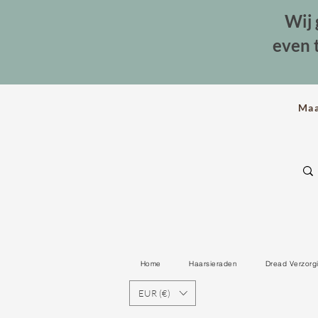
Wij 
even 
Ma
Home
Haarsieraden
Dread Verzorg
EUR (€)