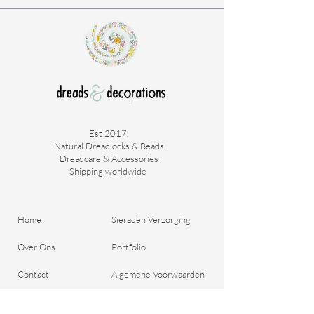
met een netje, ( te zien op de laatste foto,s )
zodat het niet in je losse haar of dreadlock
blijft vastzitten.
De lengte staat naast de titel vermeld, maar
zijn de dreadlocks iets te lang?
Dan knip je het puntje gemakkelijk schuin af
met een keukenschaar.
Alle dreadlocks zijn gemaakt met losse
uiteinden, zodat je niet in de dreadlock knipt.
Est 2017.
Natural Dreadlocks & Beads
En je de dread gemakkelijk kan inkorten.
Dreadcare & Accessories
Shipping worldwide ​
Home
Sieraden Verzorging
Over Ons
Portfolio
Contact
Algemene Voorwaarden
Bestel je Dreads
Verzend & Betaal