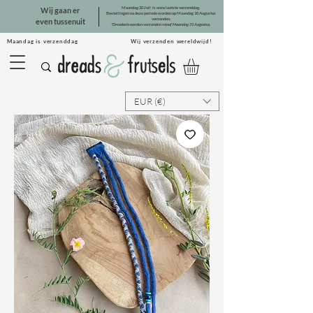
Maandag 20 Juli is onze laatste verzenddag.
Wij gaan er
Bestellingen na deze periode worden op Maandag 10 Augustus
verzonden.
even tussenuit
*Dreadsets worden verzonden vanaf Maandag 31 Augustus.
Maandag is verzenddag Wij verzenden wereldwijd!
EUR (€)