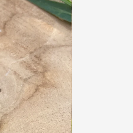
ideaal voor macramé, omdat de knopen stevig
blijven zitten en niet losraken. Braziliaans
linhasita garen is vaak verkrijgbaar in veel
verschillende kleuren en diktes, wat het een
veelzijdige keuze maakt voor het maken van
sieraden.
Omdat het wax-coating heeft, wordt het ook
veel gebruikt in sieraden die bestand moeten
zijn tegen water, zweet en dagelijkse slijtage.
Dit garen is geliefd bij ambachtslieden
vanwege de stevigheid en het soepele
karakter, wat het makkelijker maakt om
nauwkeurige knopen te leggen zonder dat het
garen gaat rafelen.