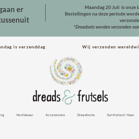
Maandag 20 Juli is onze l
gaan er
Bestellingen na deze periode wor
tussenuit
verzonde
*Dreadsets worden verzonden va
andag is verzenddag Wij verzenden wereldwi
ing
Hoofdwaar
Accessoires
Dreadlocks
Synthetisch Haar