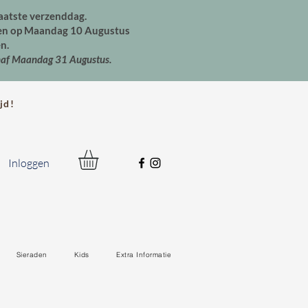
aatste verzenddag.
den op Maandag 10 Augustus
n.
naf Maandag 31 Augustus.
jd!
Inloggen
Sieraden
Kids
Extra Informatie