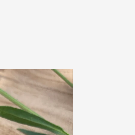
macrame beads geef je je dreads een unieke en
speelse uitstraling.
Macramé sieraden zijn handgemaakte
sieraden die worden gemaakt door touw of
garen in knopen te binden volgens specifieke
patronen. De techniek van macramé bestaat al
eeuwen en komt oorspronkelijk uit het
Midden-Oosten, maar werd in de jaren 70
populair in het Westen. Tegenwoordig worden
macramé sieraden, zoals armbanden,
kettingen en oorbellen, vaak gemaakt met
decoratieve knopen en versierd met kralen,
stenen of andere ornamenten.
Een van de belangrijkste materialen die voor
het maken van macramé sieraden wordt
gebruikt, is linhasita garen. Dit garen,
afkomstig uit Brazilië, staat bekend om zijn
duurzaamheid en wax-coating, die ervoor
zorgt dat het waterbestendig is. Dit maakt het