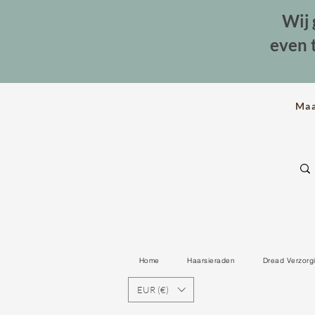
Wij 
even 
Ma
Home
Haarsieraden
Dread Verzorg
EUR (€)