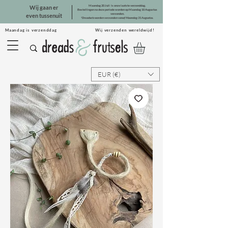
Maandag 20 Juli is onze laatste verzenddag.
Wij gaan er
Bestellingen na deze periode worden op Maandag 10 Augustus
verzonden.
even tussenuit
*Dreadsets worden verzonden vanaf Maandag 31 Augustus.
Maandag is verzenddag Wij verzenden wereldwijd!
EUR (€)