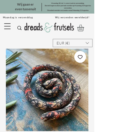
Maandag 20 Juli is onze laatste verzenddag.
Wij gaan er
Bestellingen na deze periode worden op Maandag 10 Augustus
verzonden.
even tussenuit
*Dreadsets worden verzonden vanaf Maandag 31 Augustus.
Maandag is verzenddag Wij verzenden wereldwijd!
EUR (€)