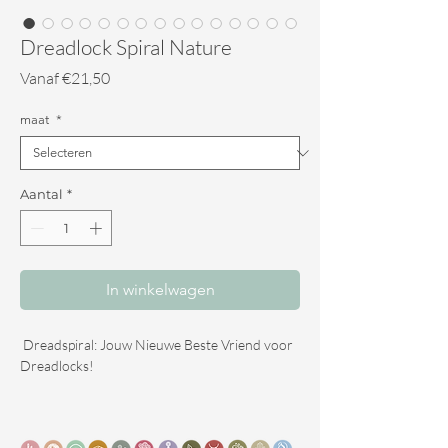
Dreadlock Spiral Nature
Verkoopprijs
Vanaf
€21,50
maat
*
Aantal
*
In winkelwagen
Dreadspiral: Jouw Nieuwe Beste Vriend voor
Dreadlocks!
Zonder spiral geen dreadlocks! Voor mij is de
dreadspiral een echte must-have voor