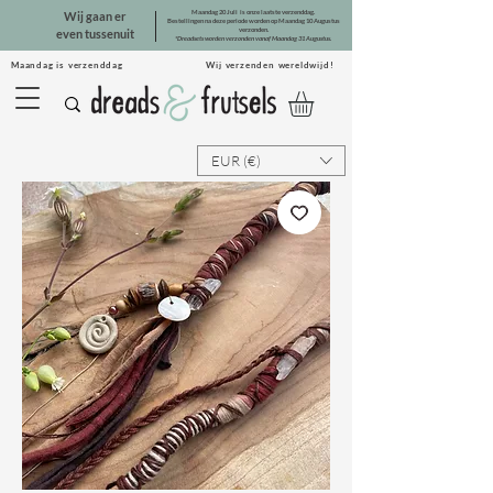
Maandag 20 Juli is onze laatste verzenddag.
Wij gaan er
Bestellingen na deze periode worden op Maandag 10 Augustus
verzonden.
even tussenuit
*Dreadsets worden verzonden vanaf Maandag 31 Augustus.
Maandag is verzenddag Wij verzenden wereldwijd!
EUR (€)