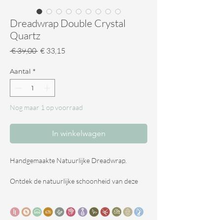
Dreadwrap Double Crystal
Quartz
Normale
Verkoopprijs
 € 39,00 
€ 33,15
prijs
Aantal
*
Nog maar 1 op voorraad
In winkelwagen
Handgemaakte Natuurlijke Dreadwrap.
Ontdek de natuurlijke schoonheid van deze
prachtige dreadwrap, handgemaakt voor
Dreads&Frutsels door een getalenteerde
kunstenaar gevestigd in Hongarije. Met oog