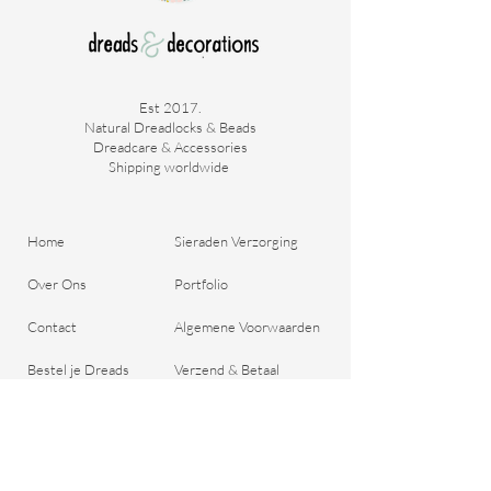
Est 2017.
Natural Dreadlocks & Beads
Dreadcare & Accessories
Shipping worldwide ​
Home
Sieraden Verzorging
Over Ons
Portfolio
Contact
Algemene Voorwaarden
Bestel je Dreads
Verzend & Betaal
Blog
Retour Beleid
Cadeaubon
Belangrijke Vragen