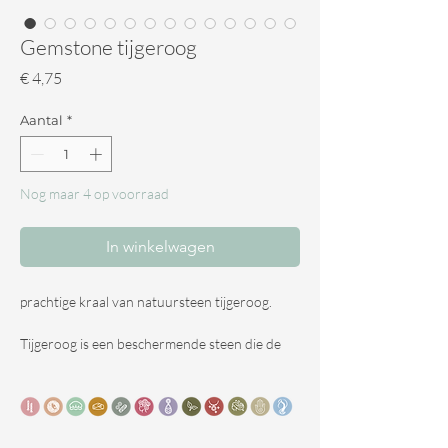
Gemstone tijgeroog
Prijs
€ 4,75
Aantal
*
Nog maar 4 op voorraad
In winkelwagen
prachtige kraal van natuursteen tijgeroog.
Tijgeroog is een beschermende steen die de
aandacht naar binnen richt en naar het
grotere geheel.
De steen beschermt tegen negatieve
invloeden van buitenaf en geeft inzicht in