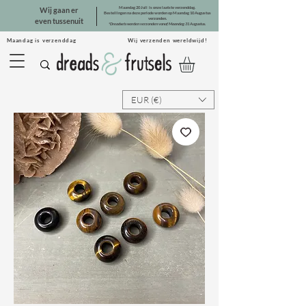
Maandag 20 Juli is onze laatste verzenddag.
Wij gaan er
Bestellingen na deze periode worden op Maandag 10 Augustus
verzonden.
even tussenuit
*Dreadsets worden verzonden vanaf Maandag 31 Augustus.
Maandag is verzenddag Wij verzenden wereldwijd!
EUR (€)