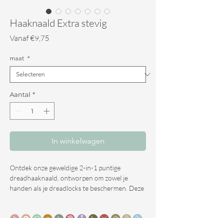
Haaknaald Extra stevig
Verkoopprijs
Vanaf
€9,75
maat
*
Aantal
*
In winkelwagen
Ontdek onze geweldige 2-in-1 puntige
dreadhaaknaald, ontworpen om zowel je
handen als je dreadlocks te beschermen. Deze
haaknaald heeft een duurzaam bamboe
handvat en een verchroomde stalen naald,