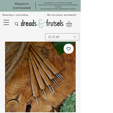
Maandag 20 Juli is onze laatste verzenddag.
Wij gaan er
Bestellingen na deze periode worden op Maandag 10 Augustus
verzonden.
even tussenuit
*Dreadsets worden verzonden vanaf Maandag 31 Augustus.
Maandag is verzenddag Wij verzenden wereldwijd!
EUR (€)