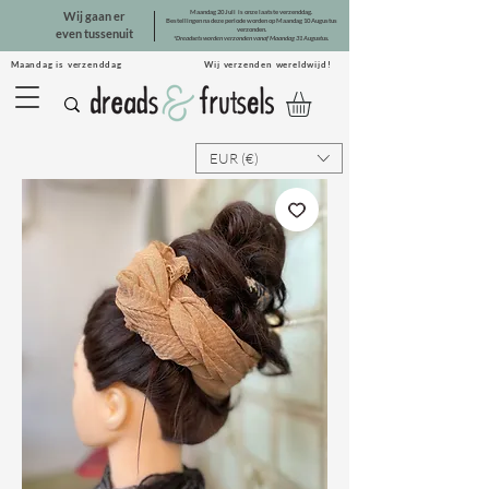
Maandag 20 Juli is onze laatste verzenddag.
Wij gaan er
Bestellingen na deze periode worden op Maandag 10 Augustus
verzonden.
even tussenuit
*Dreadsets worden verzonden vanaf Maandag 31 Augustus.
Maandag is verzenddag Wij verzenden wereldwijd!
EUR (€)