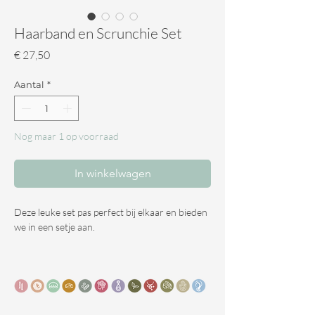
Haarband en Scrunchie Set
Prijs
€ 27,50
Aantal
*
Nog maar 1 op voorraad
In winkelwagen
Deze leuke set pas perfect bij elkaar en bieden
we in een setje aan.
Haarband:
Deze geweldige haarband is handgemaakt, en
speciaal door ons laten maken voor bossen
dreadlocks.