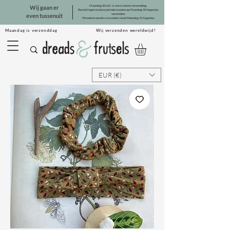
Maandag 20 Juli is onze laatste verzenddag.
Wij gaan er
Bestellingen na deze periode worden op Maandag 10 Augustus
verzonden.
even tussenuit
*Dreadsets worden verzonden vanaf Maandag 31 Augustus.
Maandag is verzenddag Wij verzenden wereldwijd!
EUR (€)